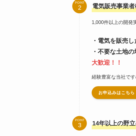
POINT
電気販売事業者
1,000件以上の
・電気を販売し
・不要な土地の
大歓迎！！
経験豊富な当社です
お申込みはこち
POINT
14年以上の野