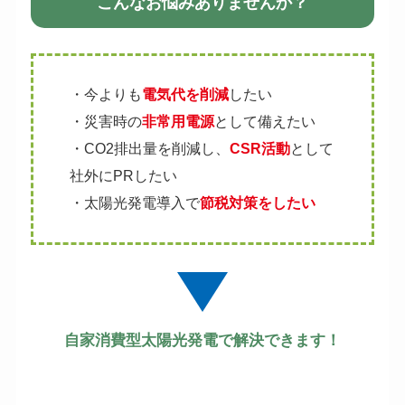
こんなお悩みありませんか？
・今よりも
電気代を削減
したい
・災害時の
非常用電源
として備えたい
・CO2排出量を削減し、
CSR活動
として
社外にPRしたい
・太陽光発電導入で
節税対策をしたい
自家消費型太陽光発電で解決できます！